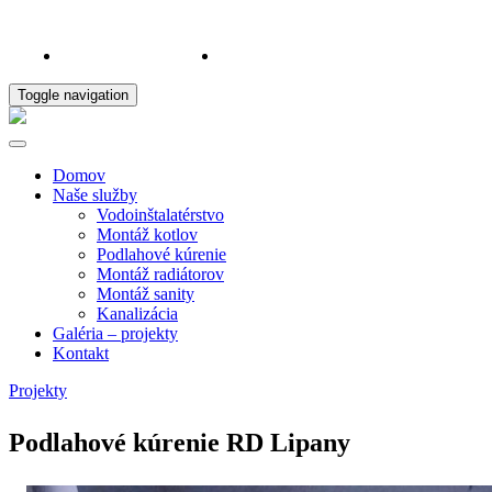
0919 185 550
erikkollar2@gmail.com
Toggle navigation
Domov
Naše služby
Vodoinštalatérstvo
Montáž kotlov
Podlahové kúrenie
Montáž radiátorov
Montáž sanity
Kanalizácia
Galéria – projekty
Kontakt
Projekty
Podlahové kúrenie RD Lipany