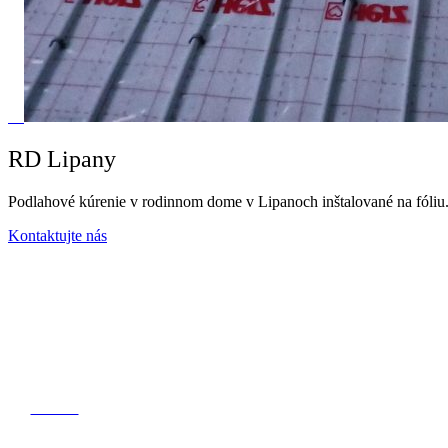
RD Lipany
Podlahové kúrenie v rodinnom dome v Lipanoch inštalované na fóliu
Kontaktujte nás
Vodoinštalácia, Kanalizácia, Montáž radiátorov,
Podlahové vykurovanie, Montáž kotlov / montáž sanity,
Ponúkame komplexnú dodávku montáž.
Domov
Naše služby